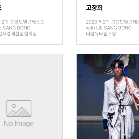
호
고창희
 제2회 고교모델콘테스트
2020 제2회 고교모델콘테
IE SANG BONG
with LIE SANG BONG
언서경제산업협회상
더블유타임즈상