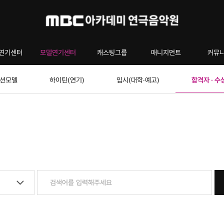
연기센터
모델연기센터
캐스팅그룹
매니지먼트
커뮤
션모델
하이틴(연기)
입시(대학·예고)
합격자 · 수