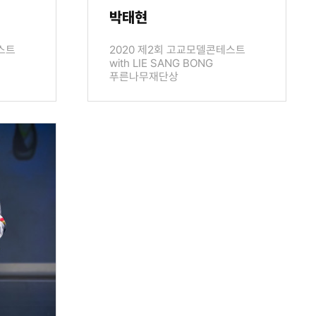
박태현
스트
2020 제2회 고교모델콘테스트
with LIE SANG BONG
푸른나무재단상