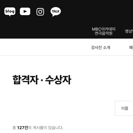
Menu
MBC아카데미
영상
연극음악원
모델연기센터
강사진 소개
패
합격자 · 수상자
총
127건
의 게시물이 있습니다.