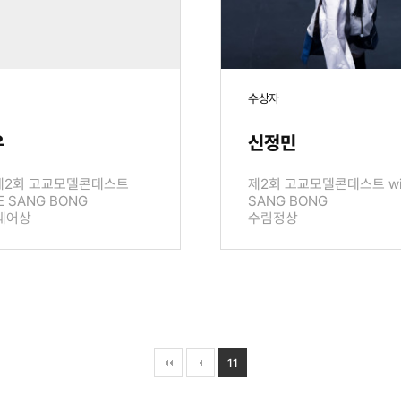
수상자
우
신정민
 제2회 고교모델콘테스트
제2회 고교모델콘테스트 with
IE SANG BONG
SANG BONG
퀘어상
수림정상
11
열린
페이지