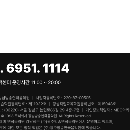
. 6951. 1114
센터 운영시간 11:00 ~ 20:00
강남방송연극음악원
사업자등록번호
229-87-00505
교습학원등록번호
제11932호
평생직업교육학원등록번호
제15048호
소
(06220) 서울 강남구 논현로86길 29 4층-7층
개인정보책임자
MBC아카데
t © 1998 주식회사 강남방송연극음악원. All Rights Reserved.
데미 연극음악원 강남점은 (주)광주방송연극음악원에서 운영하고 있으며,
업무에 대한 모든 법적 책임은 (주)광주방송연극음악원에 있습니다.