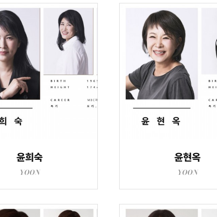
윤희숙
윤현옥
YOON
YOON