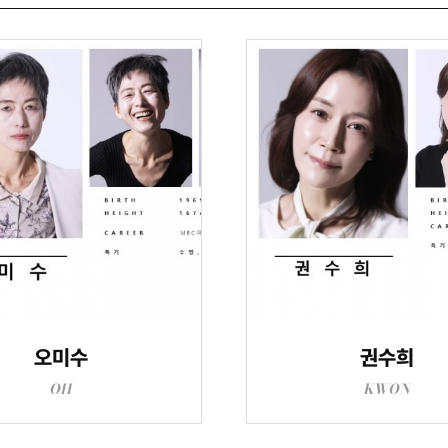
오미수
권수희
OH
KWON