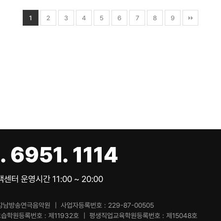
1
2
3
4
5
6
7
8
9
열린
페이지
페이지
페이지
페이지
페이지
페이지
페이지
페이지
페이지
. 6951. 1114
센터 운영시간 11:00 ~ 20:00
강남방송연극음악원
사업자등록번호
229-87-00505
교습학원등록번호
제11932호
평생직업교육학원등록번호
제15048호