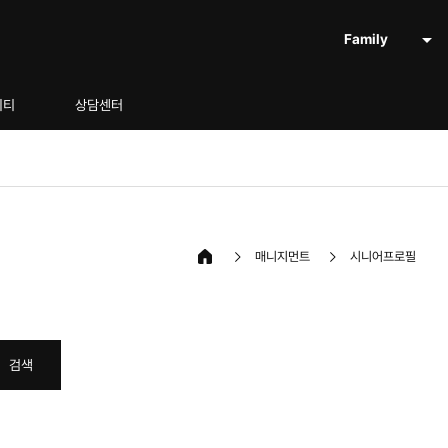
Family
니티
상담센터
매니지먼트
시니어프로필
검색