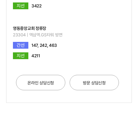
지선
3422
영동중앙교회 정류장
23304 | 역삼역.GS타워 방면
간선
147, 242, 463
지선
4211
온라인 상담신청
방문 상담신청