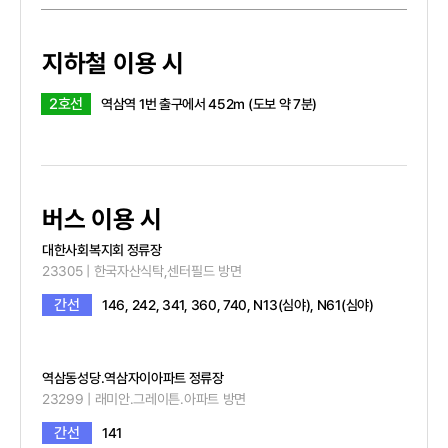
지하철 이용 시
2호선
역삼역 1번 출구에서 452m (도보 약 7분)
버스 이용 시
대한사회복지회 정류장
23305 | 한국자산식탁,센터필드 방면
간선
146, 242, 341, 360, 740, N13(심야), N61(심야)
역삼동성당.역삼자이아파트 정류장
23299 | 래미안.그레이튼.아파트 방면
간선
141