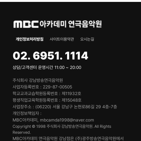
개인정보처리방침
사이트이용약관
오시는길
02. 6951. 1114
상담/고객센터 운영시간 11:00 ~ 20:00
주식회사 강남방송연극음악원
사업자등록번호
229-87-00505
학교교과교습학원등록번호
제11932호
평생직업교육학원등록번호
제15048호
사업장주소
(06220) 서울 강남구 논현로86길 29 4층-7층
개인정보책임자
MBC아카데미, mbcamda1998@naver.com
Copyright © 1998 주식회사 강남방송연극음악원. All Rights
Reserved.
MBC아카데미 연극음악원 강남점은 (주)광주방송연극음악원에서