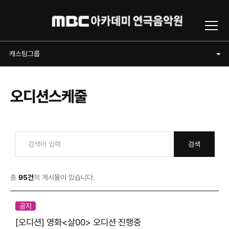
Toggl
캐스팅그룹
캐스팅그룹
오디션스케줄
검색
총
95건
의 게시물이 있습니다.
공지
[오디션] 영화<살00> 오디션 진행중