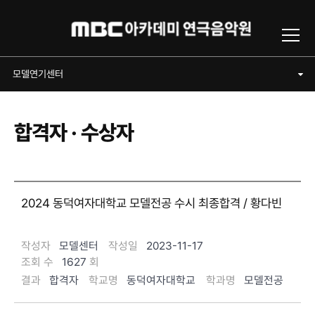
Toggl
모델연기센터
모델연기센터
합격자 · 수상자
2024 동덕여자대학교 모델전공 수시 최종합격 / 황다빈
작성자
모델센터
작성일
2023-11-17
조회 수
1627
회
결과
합격자
학교명
동덕여자대학교
학과명
모델전공