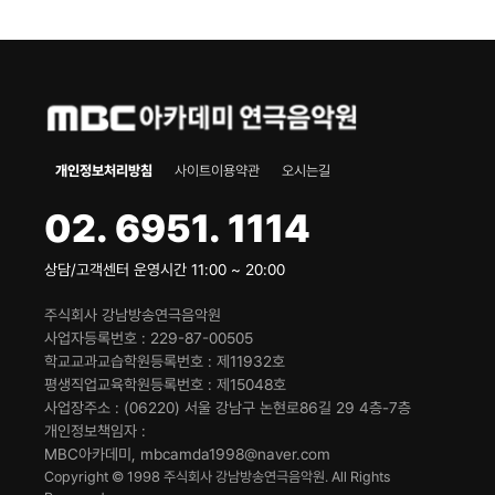
개인정보처리방침
사이트이용약관
오시는길
02. 6951. 1114
상담/고객센터 운영시간 11:00 ~ 20:00
주식회사 강남방송연극음악원
사업자등록번호
229-87-00505
학교교과교습학원등록번호
제11932호
평생직업교육학원등록번호
제15048호
사업장주소
(06220) 서울 강남구 논현로86길 29 4층-7층
개인정보책임자
MBC아카데미, mbcamda1998@naver.com
Copyright © 1998 주식회사 강남방송연극음악원. All Rights