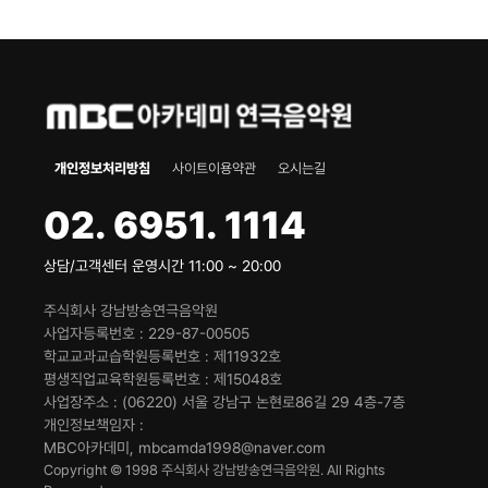
개인정보처리방침
사이트이용약관
오시는길
02. 6951. 1114
상담/고객센터 운영시간 11:00 ~ 20:00
주식회사 강남방송연극음악원
사업자등록번호
229-87-00505
학교교과교습학원등록번호
제11932호
평생직업교육학원등록번호
제15048호
사업장주소
(06220) 서울 강남구 논현로86길 29 4층-7층
개인정보책임자
MBC아카데미, mbcamda1998@naver.com
Copyright © 1998 주식회사 강남방송연극음악원. All Rights