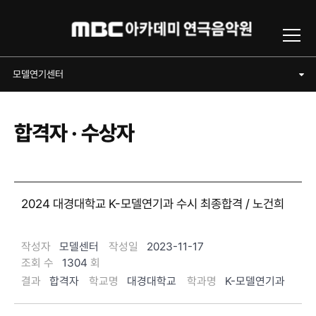
Toggl
모델연기센터
모델연기센터
합격자 · 수상자
2024 대경대학교 K-모델연기과 수시 최종합격 / 노건희
작성자
모델센터
작성일
2023-11-17
조회 수
1304
회
결과
합격자
학교명
대경대학교
학과명
K-모델연기과