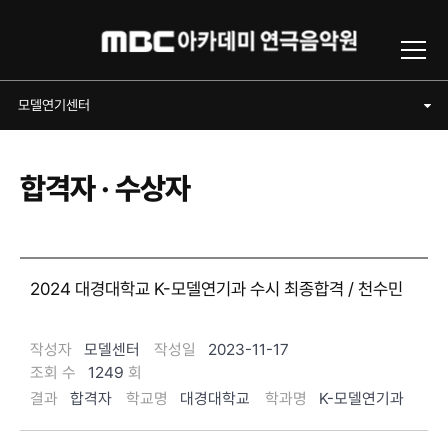
Toggl
모델연기센터
모델연기센터
합격자 · 수상자
2024 대경대학교 K-모델연기과 수시 최종합격 / 천수민
작성자
모델센터
작성일
2023-11-17
조회 수
1249
회
결과
합격자
학교명
대경대학교
학과명
K-모델연기과