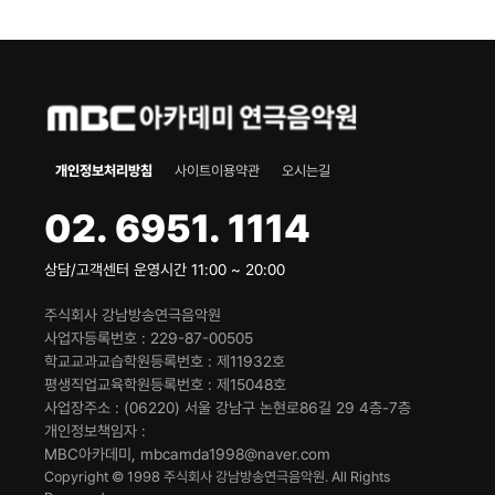
개인정보처리방침
사이트이용약관
오시는길
02. 6951. 1114
상담/고객센터 운영시간 11:00 ~ 20:00
주식회사 강남방송연극음악원
사업자등록번호
229-87-00505
학교교과교습학원등록번호
제11932호
평생직업교육학원등록번호
제15048호
사업장주소
(06220) 서울 강남구 논현로86길 29 4층-7층
개인정보책임자
MBC아카데미, mbcamda1998@naver.com
Copyright © 1998 주식회사 강남방송연극음악원. All Rights