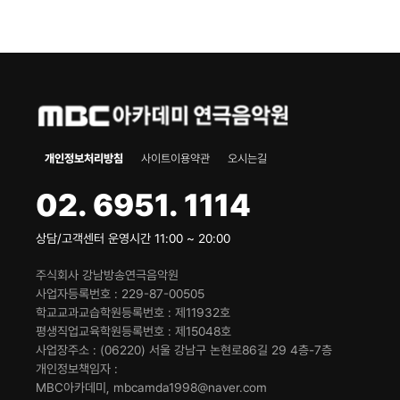
개인정보처리방침
사이트이용약관
오시는길
02. 6951. 1114
상담/고객센터 운영시간 11:00 ~ 20:00
주식회사 강남방송연극음악원
사업자등록번호
229-87-00505
학교교과교습학원등록번호
제11932호
평생직업교육학원등록번호
제15048호
사업장주소
(06220) 서울 강남구 논현로86길 29 4층-7층
개인정보책임자
MBC아카데미, mbcamda1998@naver.com