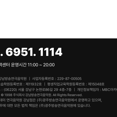
. 6951. 1114
센터 운영시간 11:00 ~ 20:00
강남방송연극음악원
사업자등록번호
229-87-00505
교습학원등록번호
제11932호
평생직업교육학원등록번호
제15048호
소
(06220) 서울 강남구 논현로86길 29 4층-7층
개인정보책임자
MBC아카데
t © 1998 주식회사 강남방송연극음악원. All Rights Reserved.
데미 연극음악원 강남점은 (주)광주방송연극음악원에서 운영하고 있으며,
업무에 대한 모든 법적 책임은 (주)광주방송연극음악원에 있습니다.