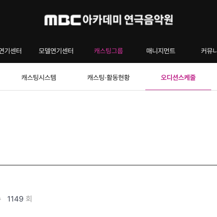
연기센터
모델연기센터
캐스팅그룹
매니지먼트
커뮤
캐스팅시스템
캐스팅·활동현황
오디션스케줄
수
1149
회