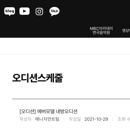
Menu
MBC아카데미
영상
연극음악원
캐스팅그룹
오디션스케줄
[오디션] 에버모델 내방오디션
작성자
매니지먼트팀
작성일
2021-10-29
조회 