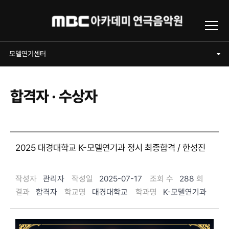
Toggl
모델연기센터
모델연기센터
합격자 · 수상자
2025 대경대학교 K-모델연기과 정시 최종합격 / 한성진
작성자
관리자
작성일
2025-07-17
조회 수
288
회
결과
합격자
학교명
대경대학교
학과명
K-모델연기과