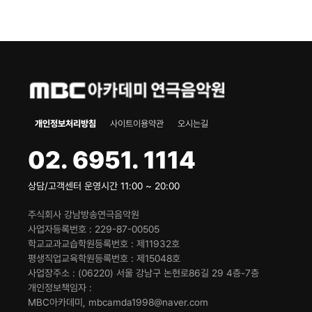
개인정보처리방침
사이트이용약관
오시는길
02. 6951. 1114
상담/고객센터 운영시간 11:00 ~ 20:00
주식회사 강남방송연극음악원
사업자등록번호
229-87-00505
학교교과교습학원등록번호
제11932호
평생직업교육학원등록번호
제15048호
사업장주소
(06220) 서울 강남구 논현로86길 29 4층-7층
개인정보책임자
MBC아카데미, mbcamda1998@naver.com