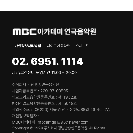
개인정보처리방침
사이트이용약관
오시는길
02. 6951. 1114
상담/고객센터 운영시간 11:00 ~ 20:00
주식회사 강남방송연극음악원
사업자등록번호
229-87-00505
학교교과교습학원등록번호
제11932호
평생직업교육학원등록번호
제15048호
사업장주소
(06220) 서울 강남구 논현로86길 29 4층-7층
개인정보책임자
MBC아카데미, mbcamda1998@naver.com
Copyright © 1998 주식회사 강남방송연극음악원. All Rights