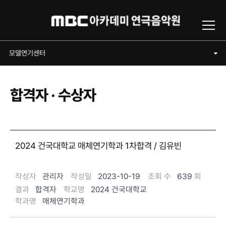
Toggl
모델연기센터
모델연기센터
합격자 · 수상자
2024 건국대학교 매체연기학과 1차합격 / 김유빈
작성자
관리자
작성일
2023-10-19
조회 수
639
회
결과
합격자
학교명
2024 건국대학교
학과명
매체연기학과