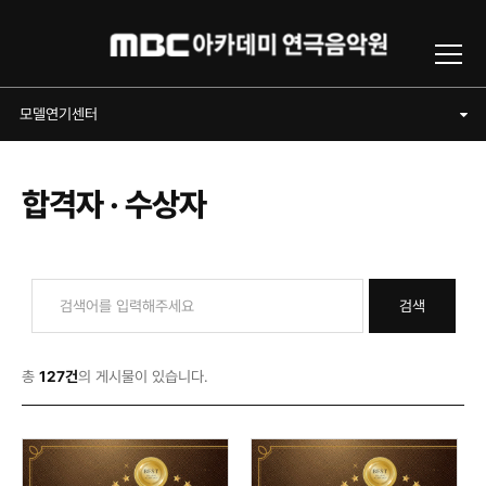
Toggl
모델연기센터
모델연기센터
합격자 · 수상자
검색
총
127건
의 게시물이 있습니다.