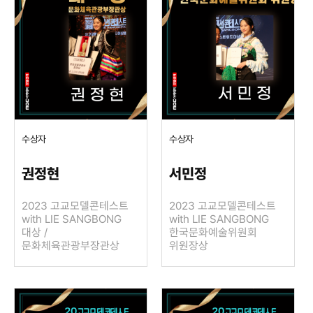
수상자
수상자
권정현
서민정
2023 고교모델콘테스트
2023 고교모델콘테스트
with LIE SANGBONG
with LIE SANGBONG
대상 /
한국문화예술위원회
문화체육관광부장관상
위원장상