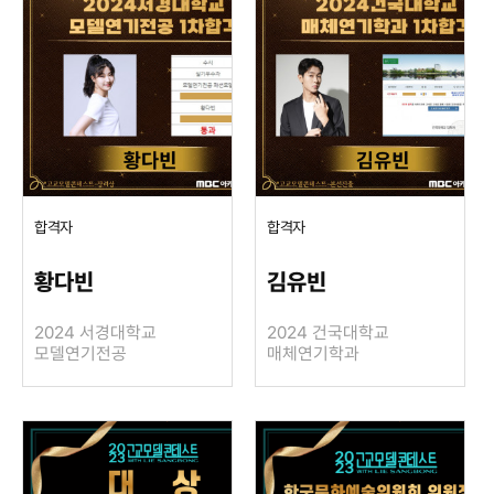
합격자
합격자
황다빈
김유빈
2024 서경대학교
2024 건국대학교
모델연기전공
매체연기학과