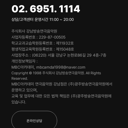
02. 6951. 1114
상담/고객센터 운영시간 11:00 ~ 20:00
주식회사 강남방송연극음악원
사업자등록번호
229-87-00505
학교교과교습학원등록번호
제11932호
평생직업교육학원등록번호
제15048호
사업장주소
(06220) 서울 강남구 논현로86길 29 4층-7층
개인정보책임자
MBC아카데미, mbcamda1998@naver.com
Copyright © 1998 주식회사 강남방송연극음악원. All Rights
Reserved.
MBC아카데미 연극음악원 강남점은 (주)광주방송연극음악원에서
운영하고 있으며,
교육 및 업무에 대한 모든 법적 책임은 (주)광주방송연극음악원에
있습니다.
온라인상담