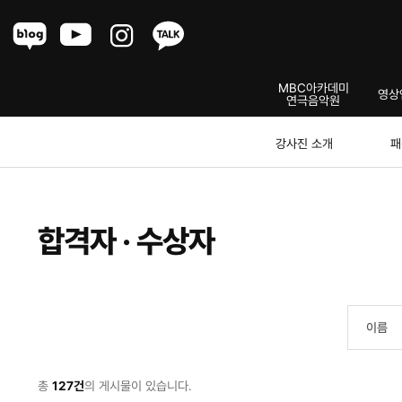
Menu
MBC아카데미
영상
연극음악원
모델연기센터
강사진 소개
패
합격자 · 수상자
총
127건
의 게시물이 있습니다.