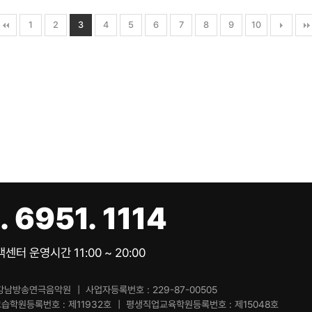
1
2
3
4
5
6
7
8
9
10
페이지
페이지
열린
페이지
페이지
페이지
페이지
페이지
페이지
페이지
페이지
. 6951. 1114
센터 운영시간 11:00 ~ 20:00
강남방송연극음악원
사업자등록번호
229-87-00505
교습학원등록번호
제11932호
평생직업교육학원등록번호
제15048호