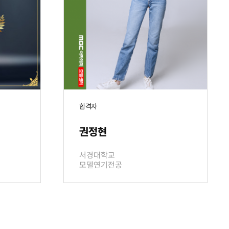
합격자
권정현
서경대학교
모델연기전공