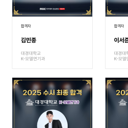
합격자
합격자
김민종
이서
대경대학교
대경대
K-모델연기과
K-모델