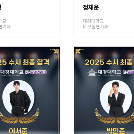
민
정채운
학교
대경대학교
연기과
K-모델연기과