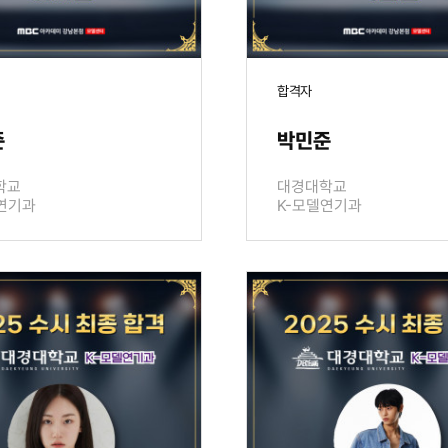
합격자
준
박민준
학교
대경대학교
연기과
K-모델연기과