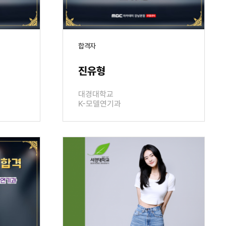
합격자
진유형
대경대학교
K-모델연기과