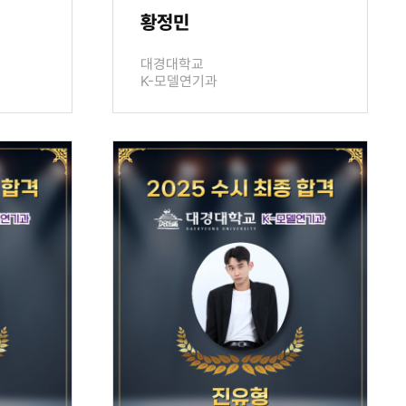
황정민
대경대학교
K-모델연기과