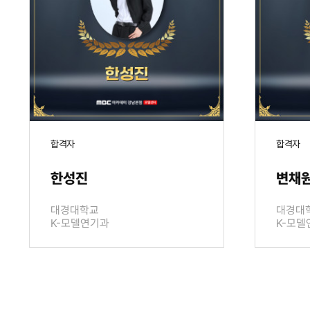
합격자
합격자
한성진
변채
대경대학교
대경대
K-모델연기과
K-모델