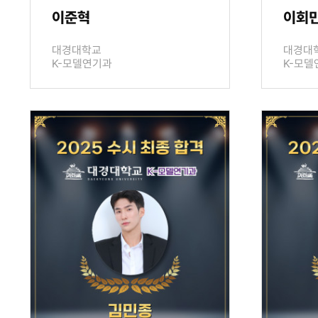
이준혁
이회
대경대학교
대경대
K-모델연기과
K-모델