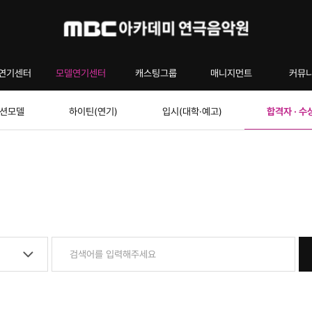
연기센터
모델연기센터
캐스팅그룹
매니지먼트
커뮤
션모델
하이틴(연기)
입시(대학·예고)
합격자 · 수